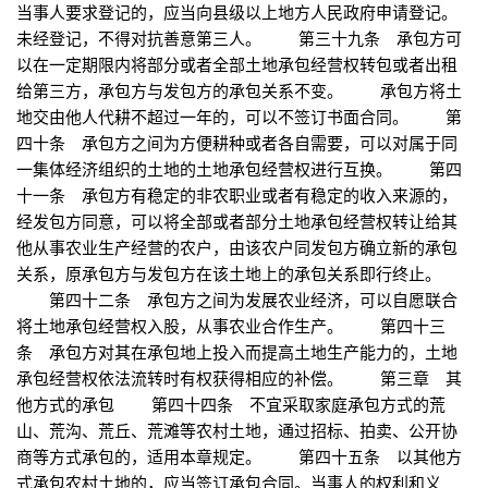
当事人要求登记的，应当向县级以上地方人民政府申请登记。
未经登记，不得对抗善意第三人。 第三十九条 承包方可
以在一定期限内将部分或者全部土地承包经营权转包或者出租
给第三方，承包方与发包方的承包关系不变。 承包方将土
地交由他人代耕不超过一年的，可以不签订书面合同。 第
四十条 承包方之间为方便耕种或者各自需要，可以对属于同
一集体经济组织的土地的土地承包经营权进行互换。 第四
十一条 承包方有稳定的非农职业或者有稳定的收入来源的，
经发包方同意，可以将全部或者部分土地承包经营权转让给其
他从事农业生产经营的农户，由该农户同发包方确立新的承包
关系，原承包方与发包方在该土地上的承包关系即行终止。
第四十二条 承包方之间为发展农业经济，可以自愿联合
将土地承包经营权入股，从事农业合作生产。 第四十三
条 承包方对其在承包地上投入而提高土地生产能力的，土地
承包经营权依法流转时有权获得相应的补偿。 第三章 其
他方式的承包 第四十四条 不宜采取家庭承包方式的荒
山、荒沟、荒丘、荒滩等农村土地，通过招标、拍卖、公开协
商等方式承包的，适用本章规定。 第四十五条 以其他方
式承包农村土地的，应当签订承包合同。当事人的权利和义