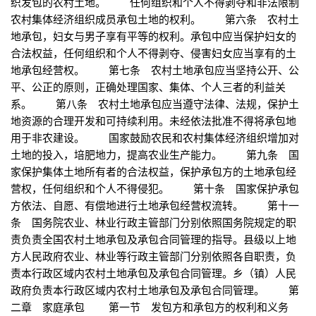
织发包的农村土地。 任何组织和个人不得剥夺和非法限制
农村集体经济组织成员承包土地的权利。 第六条 农村土
地承包，妇女与男子享有平等的权利。承包中应当保护妇女的
合法权益，任何组织和个人不得剥夺、侵害妇女应当享有的土
地承包经营权。 第七条 农村土地承包应当坚持公开、公
平、公正的原则，正确处理国家、集体、个人三者的利益关
系。 第八条 农村土地承包应当遵守法律、法规，保护土
地资源的合理开发和可持续利用。未经依法批准不得将承包地
用于非农建设。 国家鼓励农民和农村集体经济组织增加对
土地的投入，培肥地力，提高农业生产能力。 第九条 国
家保护集体土地所有者的合法权益，保护承包方的土地承包经
营权，任何组织和个人不得侵犯。 第十条 国家保护承包
方依法、自愿、有偿地进行土地承包经营权流转。 第十一
条 国务院农业、林业行政主管部门分别依照国务院规定的职
责负责全国农村土地承包及承包合同管理的指导。县级以上地
方人民政府农业、林业等行政主管部门分别依照各自职责，负
责本行政区域内农村土地承包及承包合同管理。乡（镇）人民
政府负责本行政区域内农村土地承包及承包合同管理。 第
二章 家庭承包 第一节 发包方和承包方的权利和义务