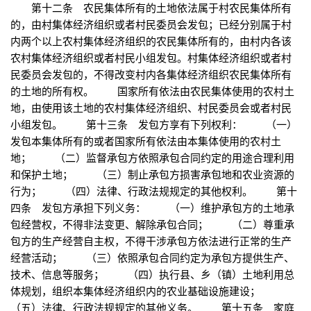
第十二条 农民集体所有的土地依法属于村农民集体所有
的，由村集体经济组织或者村民委员会发包；已经分别属于村
内两个以上农村集体经济组织的农民集体所有的，由村内各该
农村集体经济组织或者村民小组发包。村集体经济组织或者村
民委员会发包的，不得改变村内各集体经济组织农民集体所有
的土地的所有权。 国家所有依法由农民集体使用的农村土
地，由使用该土地的农村集体经济组织、村民委员会或者村民
小组发包。 第十三条 发包方享有下列权利： （一）
发包本集体所有的或者国家所有依法由本集体使用的农村土
地； （二）监督承包方依照承包合同约定的用途合理利用
和保护土地； （三）制止承包方损害承包地和农业资源的
行为； （四）法律、行政法规规定的其他权利。 第十
四条 发包方承担下列义务： （一）维护承包方的土地承
包经营权，不得非法变更、解除承包合同； （二）尊重承
包方的生产经营自主权，不得干涉承包方依法进行正常的生产
经营活动； （三）依照承包合同约定为承包方提供生产、
技术、信息等服务； （四）执行县、乡（镇）土地利用总
体规划，组织本集体经济组织内的农业基础设施建设；
（五）法律、行政法规规定的其他义务。 第十五条 家庭