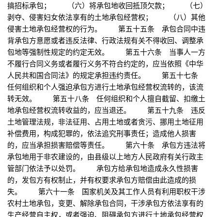
搞招标承包； （六）将承包地收回抵顶欠款； （七）
剥夺、侵害妇女依法享有的土地承包经营权； （八）其他
侵害土地承包经营权的行为。 第五十五条 承包合同中违
背承包方意愿或者违反法律、行政法规有关不得收回、调整承
包地等强制性规定的约定无效。 第五十六条 当事人一方
不履行合同义务或者履行义务不符合约定的，应当依照《中华
人民共和国合同法》的规定承担违约责任。 第五十七条
任何组织和个人强迫承包方进行土地承包经营权流转的，该流
转无效。 第五十八条 任何组织和个人擅自截留、扣缴土
地承包经营权流转收益的，应当退还。 第五十九条 违反
土地管理法规，非法征用、占用土地或者贪污、挪用土地征用
补偿费用，构成犯罪的，依法追究刑事责任；造成他人损害
的，应当承担损害赔偿等责任。 第六十条 承包方违法将
承包地用于非农建设的，由县级以上地方人民政府有关行政主
管部门依法予以处罚。 承包方给承包地造成永久性损害
的，发包方有权制止，并有权要求承包方赔偿由此造成的损
失。 第六十一条 国家机关及其工作人员有利用职权干涉
农村土地承包，变更、解除承包合同，干涉承包方依法享有的
生产经营自主权，或者强迫、阻碍承包方进行土地承包经营权