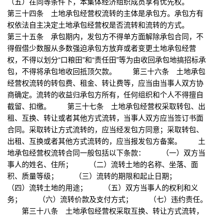
（五）在同等条件下，本集体经济组织成员享有优先权。
第三十四条 土地承包经营权流转的主体是承包方。承包方有
权依法自主决定土地承包经营权是否流转和流转的方式。
第三十五条 承包期内，发包方不得单方面解除承包合同，不
得假借少数服从多数强迫承包方放弃或者变更土地承包经营
权，不得以划分“口粮田”和“责任田”等为由收回承包地搞招标承
包，不得将承包地收回抵顶欠款。 第三十六条 土地承包
经营权流转的转包费、租金、转让费等，应当由当事人双方协
商确定。流转的收益归承包方所有，任何组织和个人不得擅自
截留、扣缴。 第三十七条 土地承包经营权采取转包、出
租、互换、转让或者其他方式流转，当事人双方应当签订书面
合同。采取转让方式流转的，应当经发包方同意；采取转包、
出租、互换或者其他方式流转的，应当报发包方备案。 土
地承包经营权流转合同一般包括以下条款： （一）双方当
事人的姓名、住所； （二）流转土地的名称、坐落、面
积、质量等级； （三）流转的期限和起止日期；
（四）流转土地的用途； （五）双方当事人的权利和义
务； （六）流转价款及支付方式； （七）违约责任。
第三十八条 土地承包经营权采取互换、转让方式流转，