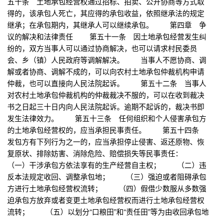
五十条 土地承包经营权通过招标、拍卖、公开协商等方式取
得的，该承包人死亡，其应得的承包收益，依照继承法的规定
继承；在承包期内，其继承人可以继续承包。 第四章 争
议的解决和法律责任 第五十一条 因土地承包经营发生纠
纷的，双方当事人可以通过协商解决，也可以请求村民委员
会、乡（镇）人民政府等调解解决。 当事人不愿协商、调
解或者协商、调解不成的，可以向农村土地承包仲裁机构申请
仲裁，也可以直接向人民法院起诉。 第五十二条 当事人
对农村土地承包仲裁机构的仲裁裁决不服的，可以在收到裁决
书之日起三十日内向人民法院起诉。逾期不起诉的，裁决书即
发生法律效力。 第五十三条 任何组织和个人侵害承包方
的土地承包经营权的，应当承担民事责任。 第五十四条
发包方有下列行为之一的，应当承担停止侵害、返还原物、恢
复原状、排除妨害、消除危险、赔偿损失等民事责任：
（一）干涉承包方依法享有的生产经营自主权； （二）违
反本法规定收回、调整承包地； （三）强迫或者阻碍承包
方进行土地承包经营权流转； （四）假借少数服从多数强
迫承包方放弃或者变更土地承包经营权而进行土地承包经营权
流转； （五）以划分“口粮田”和“责任田”等为由收回承包地