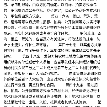
务、承包期限等，由双方协商确定。以招标、拍卖方式承包
的，承包费通过公开竞标、竞价确定；以公开协商等方式承包
的，承包费由双方议定。 第四十六条 荒山、荒沟、荒
丘、荒滩等可以直接通过招标、拍卖、公开协商等方式实行承
包经营，也可以将土地承包经营权折股分给本集体经济组织成
员后，再实行承包经营或者股份合作经营。 承包荒山、荒
沟、荒丘、荒滩的，应当遵守有关法律、行政法规的规定，防
止水土流失，保护生态环境。 第四十七条 以其他方式承
包农村土地，在同等条件下，本集体经济组织成员享有优先承
包权。 第四十八条 发包方将农村土地发包给本集体经济
组织以外的单位或者个人承包，应当事先经本集体经济组织成
员的村民会议三分之二以上成员或者三分之二以上村民代表的
同意，并报乡（镇）人民政府批准。 由本集体经济组织以
外的单位或者个人承包的，应当对承包方的资信情况和经营能
力进行审查后，再签订承包合同。 第四十九条 通过招
标、拍卖、公开协商等方式承包农村土地，经依法登记取得土
地承包经营权证或者林权证等证书的，其土地承包经营权可以
依法采取转让、出租、入股、抵押或者其他方式流转。 第