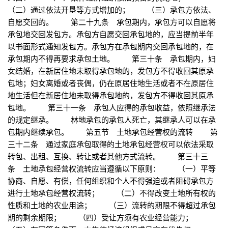
（二）通过依法开垦等方式增加的； （三）承包方依法、
自愿交回的。 第二十九条 承包期内，承包方可以自愿将
承包地交回发包方。承包方自愿交回承包地的，应当提前半年
以书面形式通知发包方。承包方在承包期内交回承包地的，在
承包期内不得再要求承包土地。 第三十条 承包期内，妇
女结婚，在新居住地未取得承包地的，发包方不得收回其原承
包地；妇女离婚或者丧偶，仍在原居住地生活或者不在原居住
地生活但在新居住地未取得承包地的，发包方不得收回其原承
包地。 第三十一条 承包人应得的承包收益，依照继承法
的规定继承。 林地承包的承包人死亡，其继承人可以在承
包期内继续承包。 第五节 土地承包经营权的流转 第
三十二条 通过家庭承包取得的土地承包经营权可以依法采取
转包、出租、互换、转让或者其他方式流转。 第三十三
条 土地承包经营权流转应当遵循以下原则： （一）平等
协商、自愿、有偿，任何组织和个人不得强迫或者阻碍承包方
进行土地承包经营权流转； （二）不得改变土地所有权的
性质和土地的农业用途； （三）流转的期限不得超过承包
期的剩余期限； （四）受让方须有农业经营能力；