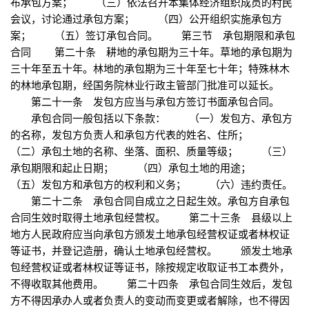
布承包方案； （三）依法召开本集体经济组织成员的村民
会议，讨论通过承包方案； （四）公开组织实施承包方
案； （五）签订承包合同。 第三节 承包期限和承包
合同 第二十条 耕地的承包期为三十年。草地的承包期为
三十年至五十年。林地的承包期为三十年至七十年；特殊林木
的林地承包期，经国务院林业行政主管部门批准可以延长。
第二十一条 发包方应当与承包方签订书面承包合同。
承包合同一般包括以下条款： （一）发包方、承包方
的名称，发包方负责人和承包方代表的姓名、住所；
（二）承包土地的名称、坐落、面积、质量等级； （三）
承包期限和起止日期； （四）承包土地的用途；
（五）发包方和承包方的权利和义务； （六）违约责任。
第二十二条 承包合同自成立之日起生效。承包方自承包
合同生效时取得土地承包经营权。 第二十三条 县级以上
地方人民政府应当向承包方颁发土地承包经营权证或者林权证
等证书，并登记造册，确认土地承包经营权。 颁发土地承
包经营权证或者林权证等证书，除按规定收取证书工本费外，
不得收取其他费用。 第二十四条 承包合同生效后，发包
方不得因承办人或者负责人的变动而变更或者解除，也不得因