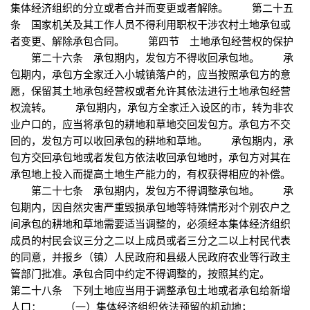
集体经济组织的分立或者合并而变更或者解除。 第二十五
条 国家机关及其工作人员不得利用职权干涉农村土地承包或
者变更、解除承包合同。 第四节 土地承包经营权的保护
第二十六条 承包期内，发包方不得收回承包地。 承
包期内，承包方全家迁入小城镇落户的，应当按照承包方的意
愿，保留其土地承包经营权或者允许其依法进行土地承包经营
权流转。 承包期内，承包方全家迁入设区的市，转为非农
业户口的，应当将承包的耕地和草地交回发包方。承包方不交
回的，发包方可以收回承包的耕地和草地。 承包期内，承
包方交回承包地或者发包方依法收回承包地时，承包方对其在
承包地上投入而提高土地生产能力的，有权获得相应的补偿。
第二十七条 承包期内，发包方不得调整承包地。 承
包期内，因自然灾害严重毁损承包地等特殊情形对个别农户之
间承包的耕地和草地需要适当调整的，必须经本集体经济组织
成员的村民会议三分之二以上成员或者三分之二以上村民代表
的同意，并报乡（镇）人民政府和县级人民政府农业等行政主
管部门批准。承包合同中约定不得调整的，按照其约定。
第二十八条 下列土地应当用于调整承包土地或者承包给新增
人口： （一）集体经济组织依法预留的机动地；