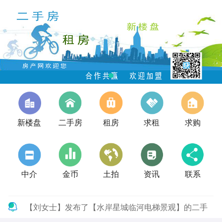
新楼盘
二手房
租房
求租
求购
中介
金币
土拍
资讯
联系
【刘女士】发布了【水岸星城临河电梯景观】的二手
房信息