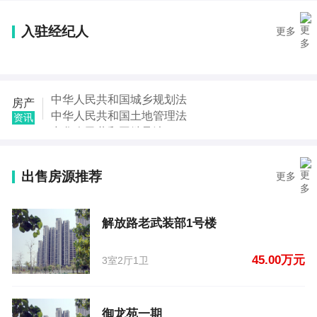
【陈金凤】发布了【御龙苑二期】的租房信息
【陈金凤】发布了【御龙苑二期】的租房信息
入驻经纪人
更多
【张先生】发布了【确山县金三角东】的租房信息
【张先生】发布了【确山县金三角东】的租房信息
【代先生】发布了【南山医院旁】的租房信息
【张泽松】发布了【解放路老武装部1号楼】的二手房
中华人民共和国城乡规划法
房产
信息
中华人民共和国土地管理法
资讯
【康永彬】发布了【御龙苑一期】的二手房信息
中华人民共和国继承法
【杜文】发布了【铁北路县一高西200】的二手房信息
中华人民共和国税收征收管理法
【刘女士】发布了【金三角附近 便宜实惠】的二手房
中华人民共和国城市房地产管理法
信息
出售房源推荐
更多
中华人民共和国契税法
中华人民共和国城市维护建设税法
中华人民共和国国家赔偿法
解放路老武装部1号楼
45.00万元
3室2厅1卫
御龙苑一期